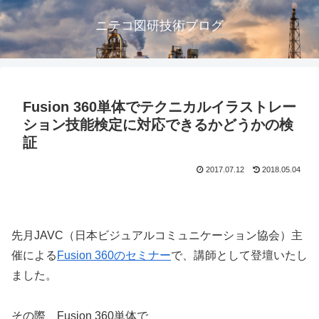
ニテコ図研技術ブログ
Fusion 360単体でテクニカルイラストレー
ション技能検定に対応できるかどうかの検
証
2017.07.12
2018.05.04
先月JAVC（日本ビジュアルコミュニケーション協会）主
催による
Fusion 360のセミナー
で、講師として登壇いたし
ました。
その際、Fusion 360単体で