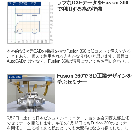
ラフなDXFデータをFusion 360
3Dデータ作成／3Dプリント
で利用する為の準備
本格的な3次元CADの機能を持つFusion 360は低コストで導入できる
こともあり、個人で利用される方もかなり多いと思います。最近は
AutoCADだけでなく、Fusion 360の講習についてもお問い合わせを
いただくことが多くなってきまし...
Fusion 360で３D工業デザインを
CAD研修
学ぶセミナー
6月2日（土）に日本ビジュアルコミニケーション協会関西支部主催
でセミナーを開催します。年初の1月13日にもFusion 360のセミナー
を開催し、主催者である私にとっても大変為になる内容でした。しか
しながら告知が行き届かなったこともあり、前...