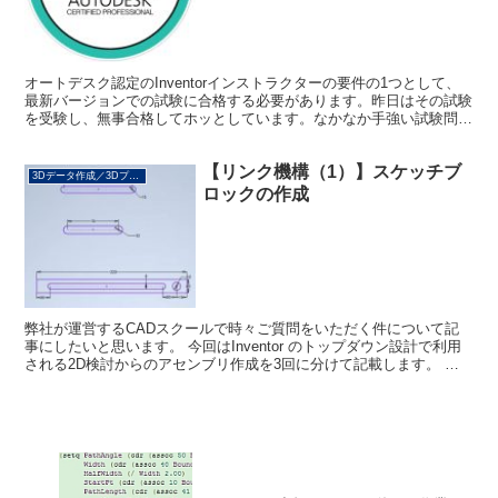
オートデスク認定のInventorインストラクターの要件の1つとして、
最新バージョンでの試験に合格する必要があります。昨日はその試験
を受験し、無事合格してホッとしています。なかなか手強い試験問題
でした。 Inventor（インベンター）はオ...
【リンク機構（1）】スケッチブ
3Dデータ作成／3Dプリント
ロックの作成
弊社が運営するCADスクールで時々ご質問をいただく件について記
事にしたいと思います。 今回はInventor のトップダウン設計で利用
される2D検討からのアセンブリ作成を3回に分けて記載します。 こ
の記事の動画は一番下にあります。 簡単なリ...