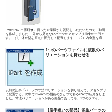
Inventorの出張研修に伺った企業様から質問をいただいたので、動画
を作成しました。 外から見えないパーツのアセンブリ拘束の一例で
す。 （1）外金型を原点に固定して配置します。 （2）内金型を適当
な位置に配置して、自由回転である程度向きを...
1つのパーツファイルに複数のバ
3Dデータ作成／3Dプリント
リエーションを持たせる
以前の記事「パーツの寸法バリエーションを切り替えて、アセンブリ
に配置する」の中でInventorの機能のひとつであるiPartの紹介をしま
した。寸法バリエーションがある部品であっても、1つのファイルだ
けで処理が可能となる便利な機能です。SO...
【勝手違いの部品】派生パーツの
3Dデータ作成／3Dプリント