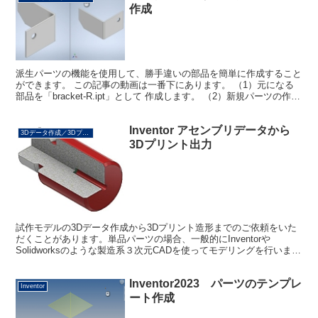
作成
派生パーツの機能を使用して、勝手違いの部品を簡単に作成すること
ができます。 この記事の動画は一番下にあります。 （1）元になる
部品を「bracket-R.ipt」として 作成します。 （2）新規パーツの作成
を開始します。 （3）［表示］タブ...
Inventor アセンブリデータから
3Dデータ作成／3Dプリント
3Dプリント出力
試作モデルの3Dデータ作成から3Dプリント造形までのご依頼をいた
だくことがあります。単品パーツの場合、一般的にInventorや
Solidworksのような製造系３次元CADを使ってモデリングを行いま
す。その後、STL形式に書き出して3Dプ...
Inventor2023 パーツのテンプレ
Inventor
ート作成