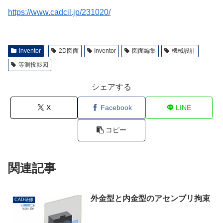
https://www.cadcil.jp/231020/
Inventor
2D図面
Inventor
図面編集
機械設計
等測投影図
シェアする
X
Facebook
LINE
コピー
関連記事
外金型と内金型のアセンブリ拘束
CAD研修