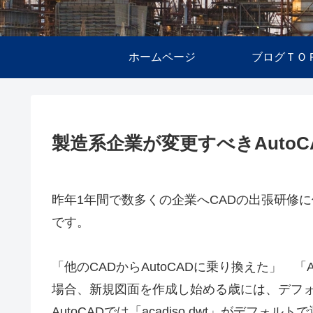
ホームページ
ブログＴＯ
製造系企業が変更すべきAuto
昨年1年間で数多くの企業へCADの出張研修に伺
です。
「他のCADからAutoCADに乗り換えた」 
場合、新規図面を作成し始める歳には、デフ
AutoCADでは「acadiso.dwt」がデフォ