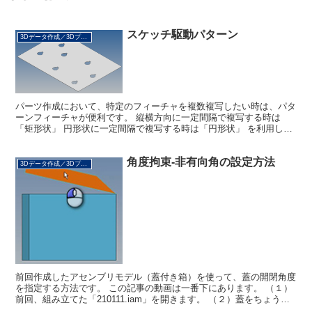
スケッチ駆動パターン
3Dデータ作成／3Dプリント
パーツ作成において、特定のフィーチャを複数複写したい時は、パタ
ーンフィーチャが便利です。 縦横方向に一定間隔で複写する時は
「矩形状」 円形状に一定間隔で複写する時は「円形状」 を利用しま
す。 一方、ランダムに複数個複写したい時は「スケッチ駆...
角度拘束-非有向角の設定方法
3Dデータ作成／3Dプリント
前回作成したアセンブリモデル（蓋付き箱）を使って、蓋の開閉角度
を指定する方法です。 この記事の動画は一番下にあります。 （１）
前回、組み立てた「210111.iam」を開きます。 （２）蓋をちょうど
30度開いた状態で固定し、図面化したいと思...