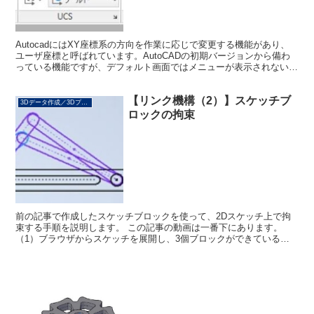
AutocadにはXY座標系の方向を作業に応じで変更する機能があり、
ユーザ座標と呼ばれています。AutoCADの初期バージョンから備わ
っている機能ですが、デフォルト画面ではメニューが表示されない
為、使われずにいる機能の一つかと思います。 弊...
【リンク機構（2）】スケッチブ
3Dデータ作成／3Dプリント
ロックの拘束
前の記事で作成したスケッチブロックを使って、2Dスケッチ上で拘
束する手順を説明します。 この記事の動画は一番下にあります。
（1）ブラウザからスケッチを展開し、3個ブロックができているこ
とを確認します。 （2）「rail」と「arm-l」の...