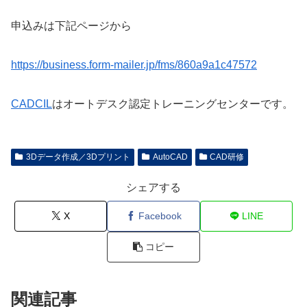
申込みは下記ページから
https://business.form-mailer.jp/fms/860a9a1c47572
CADCIL
はオートデスク認定トレーニングセンターです。
3Dデータ作成／3Dプリント
AutoCAD
CAD研修
シェアする
X
Facebook
LINE
コピー
関連記事