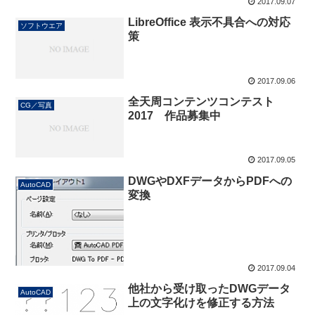
2017.09.07
LibreOffice 表示不具合への対応
ソフトウエア
策
2017.09.06
全天周コンテンツコンテスト
CG／写真
2017 作品募集中
2017.09.05
DWGやDXFデータからPDFへの
AutoCAD
変換
2017.09.04
他社から受け取ったDWGデータ
AutoCAD
上の文字化けを修正する方法