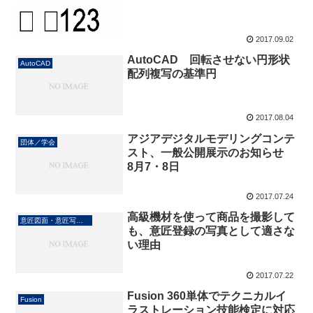
2017.09.02
AutoCAD 回転させない円形状
AutoCAD
配列複写の基準円
2017.08.04
アジアデジタルモデリングコンテ
団体／学会
スト、一般公開展示のお知らせ
8月7・8日
2017.07.24
高級機材を使って商品を撮影して
意匠図面・意匠写真作成
も、意匠登録の写真として適さな
い理由
2017.07.22
Fusion 360単体でテクニカルイ
Fusion
ラストレーション技能検定に対応