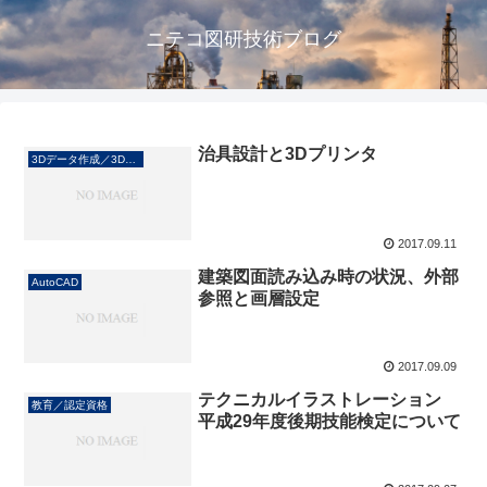
ニテコ図研技術ブログ
治具設計と3Dプリンタ
3Dデータ作成／3Dプリント
2017.09.11
建築図面読み込み時の状況、外部
AutoCAD
参照と画層設定
2017.09.09
テクニカルイラストレーション
教育／認定資格
平成29年度後期技能検定について